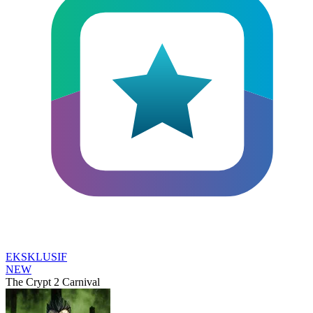
EKSKLUSIF
NEW
The Crypt 2 Carnival