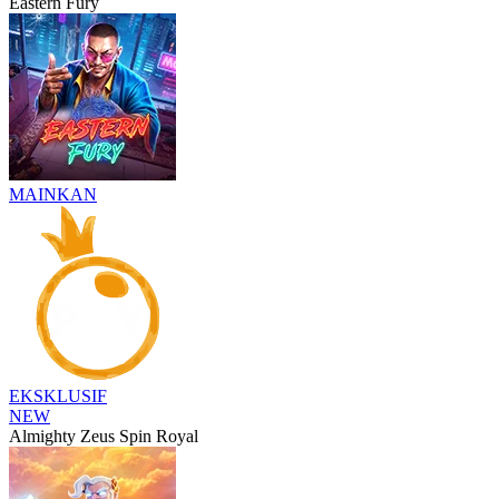
Eastern Fury
MAINKAN
EKSKLUSIF
NEW
Almighty Zeus Spin Royal