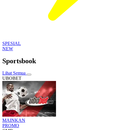
SPESIAL
NEW
Sportsbook
Lihat Semua
UBOBET
MAINKAN
PROMO