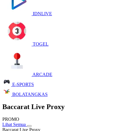
IDNLIVE
TOGEL
ARCADE
E-SPORTS
BOLATANGKAS
Baccarat Live Proxy
PROMO
Lihat Semua
Baccarat Live Proxy