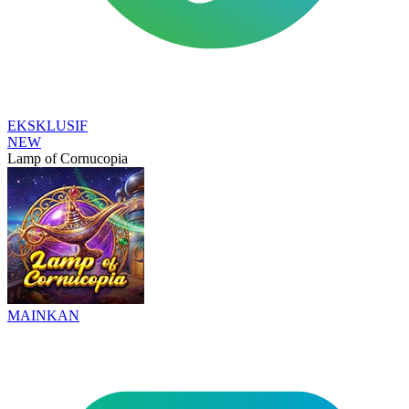
EKSKLUSIF
NEW
Lamp of Cornucopia
MAINKAN