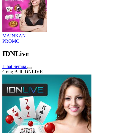
MAINKAN
PROMO
IDNLive
Lihat Semua
Gong Ball IDNLIVE