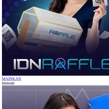
MAINKAN
Idntrade