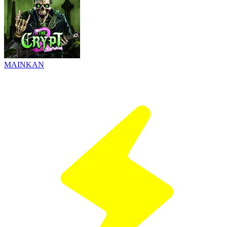
MAINKAN