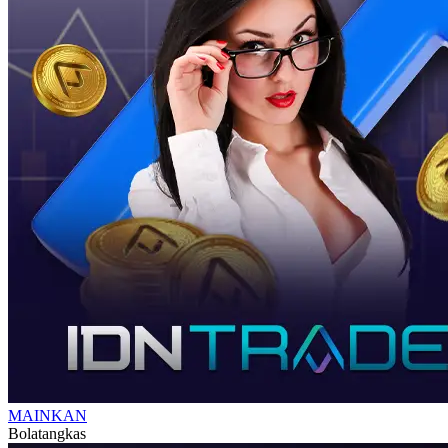
MAINKAN
Bolatangkas