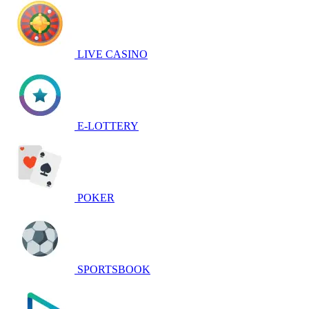
LIVE CASINO
E-LOTTERY
POKER
SPORTSBOOK