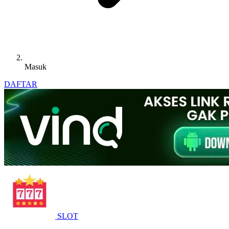
Masuk
DAFTAR
SLOT