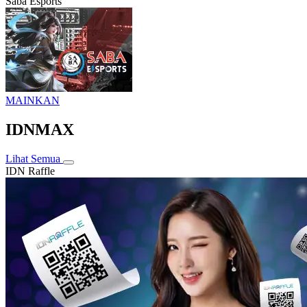
Saba Esports
MAINKAN
IDNMAX
Lihat Semua
IDN Raffle