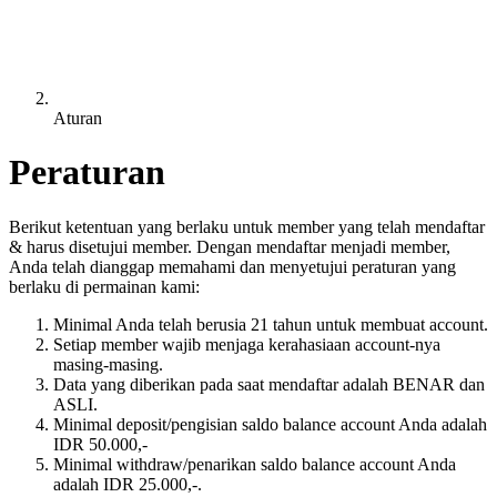
Aturan
Peraturan
Berikut ketentuan yang berlaku untuk member yang telah mendaftar
& harus disetujui member. Dengan mendaftar menjadi member,
Anda telah dianggap memahami dan menyetujui peraturan yang
berlaku di permainan kami:
Minimal Anda telah berusia 21 tahun untuk membuat account.
Setiap member wajib menjaga kerahasiaan account-nya
masing-masing.
Data yang diberikan pada saat mendaftar adalah BENAR dan
ASLI.
Minimal deposit/pengisian saldo balance account Anda adalah
IDR 50.000,-
Minimal withdraw/penarikan saldo balance account Anda
adalah IDR 25.000,-.