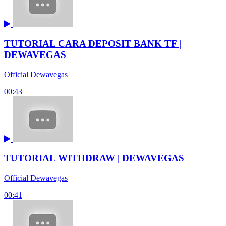
TUTORIAL CARA DEPOSIT BANK TF |
DEWAVEGAS
Official Dewavegas
00:43
TUTORIAL WITHDRAW | DEWAVEGAS
Official Dewavegas
00:41