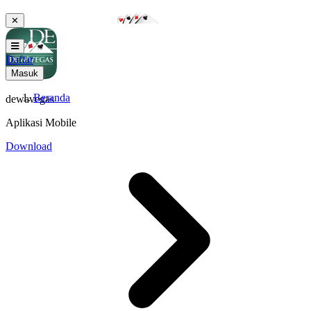
✕
Daftar
Masuk
Beranda
dewavegas
Aplikasi Mobile
Download