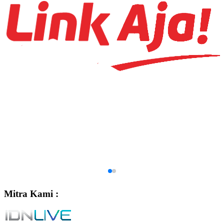
Mitra Kami :