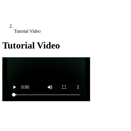
Tutorial Video
Tutorial Video