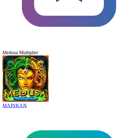
Medusa Multiplier
MAINKAN