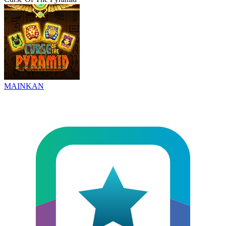
MAINKAN