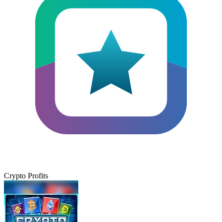
Crypto Profits