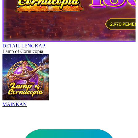
DETAIL LENGKAP
Lamp of Cornucopia
MAINKAN