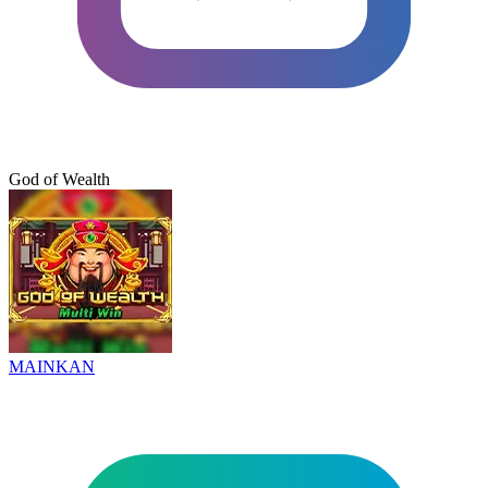
God of Wealth
MAINKAN