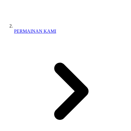
PERMAINAN KAMI