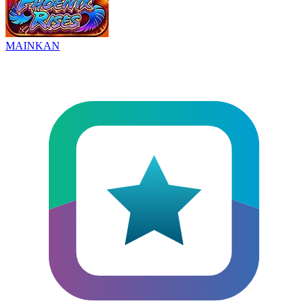
MAINKAN