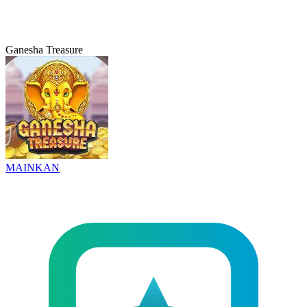
Ganesha Treasure
MAINKAN