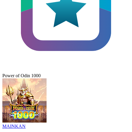
Power of Odin 1000
MAINKAN