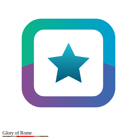
Glory of Rome