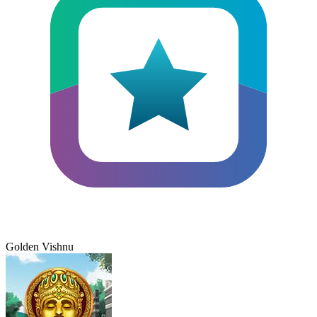
Golden Vishnu