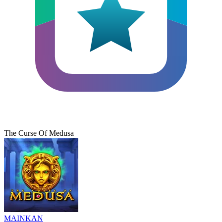
The Curse Of Medusa
MAINKAN