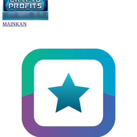
MAINKAN