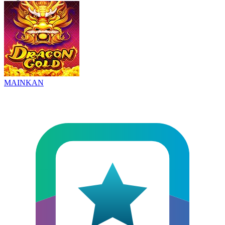
MAINKAN