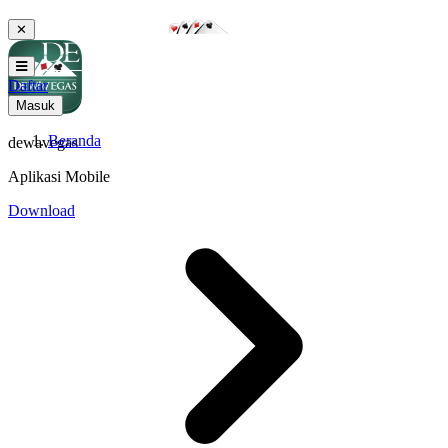
✕
Daftar
Masuk
Beranda
dewavegas
Aplikasi Mobile
Download