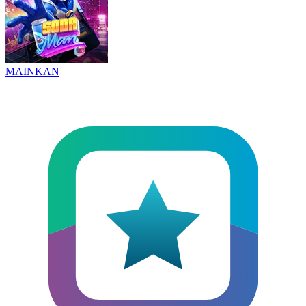
MAINKAN