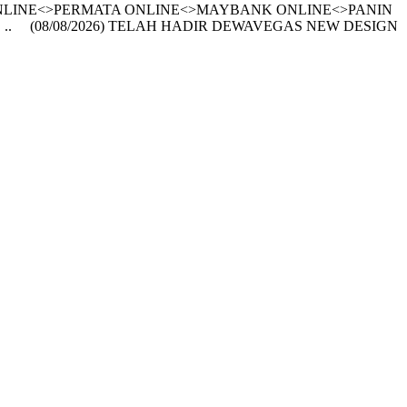
 ONLINE<>PERMATA ONLINE<>MAYBANK ONLINE<>PANIN
E ..
(08/08/2026)
TELAH HADIR DEWAVEGAS NEW DESIGN