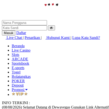
Daftar
Masuk
Live Chat
|
Penarikan
|
Hubungi Kami
|
Lupa Kata Sandi?
Beranda
Live Casino
Slots
ARCADE
Sportsbook
E-sports
Togel
Bolatangkas
POKER
Deposit
Promosi
INFO TERKINI :
(08/08/2026)
Selamat Datang di Dewavegas Gunakan Link Alternatif 