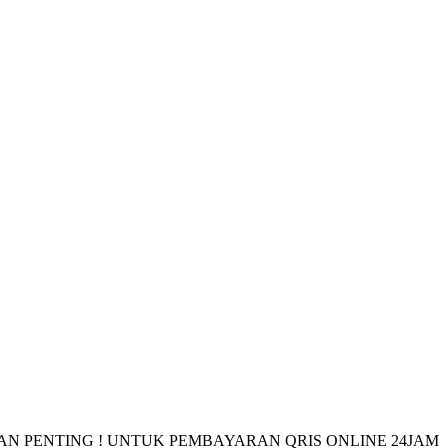
N PENTING ! UNTUK PEMBAYARAN QRIS ONLINE 24JAM